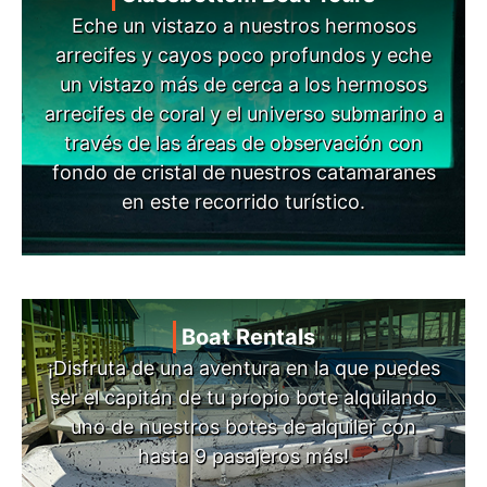
Eche un vistazo a nuestros hermosos
arrecifes y cayos poco profundos y eche
un vistazo más de cerca a los hermosos
arrecifes de coral y el universo submarino a
través de las áreas de observación con
fondo de cristal de nuestros catamaranes
en este recorrido turístico.
Boat Rentals
¡Disfruta de una aventura en la que puedes
ser el capitán de tu propio bote alquilando
uno de nuestros botes de alquiler con
hasta 9 pasajeros más!